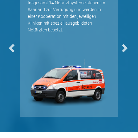
Insgesamt 14 Notarztsysteme stehen im
rlandes
Saarland zur Verfügung und werden in
Ein la
men
einer Kooperation mit den jeweiligen
Alarmi
Kliniken mit speziell ausgebildeten
Feuerw
Notärzten besetzt.
Alarmi
er die